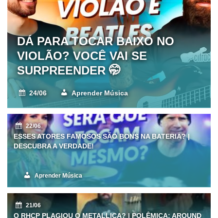
DÁ PARA TOCAR BAIXO NO
VIOLÃO? VOCÊ VAI SE
SURPREENDER 🤭
24/06
Aprender Música
22/06
ESSES ATORES FAMOSOS SÃO BONS NA BATERIA? |
DESCUBRA A VERDADE!
Aprender Música
21/06
O RHCP PLAGIOU O METALLICA? | POLÊMICA: AROUND