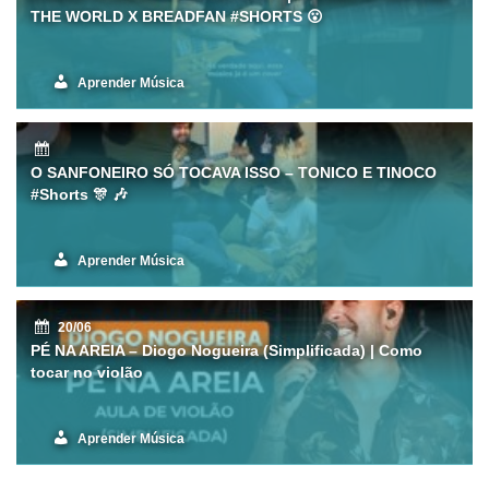
THE WORLD X BREADFAN #SHORTS 😮
Aprender Música
O SANFONEIRO SÓ TOCAVA ISSO – TONICO E TINOCO
#Shorts 🎊 🎶
Aprender Música
20/06
PÉ NA AREIA – Diogo Nogueira (Simplificada) | Como
tocar no violão
Aprender Música