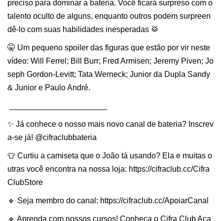
preciso para dominar a bateria. Você ficará surpreso com o
talento oculto de alguns, enquanto outros podem surpreen
dê-lo com suas habilidades inesperadas 🥁
🤫 Um pequeno spoiler das figuras que estão por vir neste
vídeo: Will Ferrel; Bill Burr; Fred Armisen; Jeremy Piven; Jo
seph Gordon-Levitt; Tata Werneck; Junior da Dupla Sandy
& Junior e Paulo André.
______________________
✨ Já conhece o nosso mais novo canal de bateria? Inscrev
a-se já! @cifraclubbateria
👕 Curtiu a camiseta que o João tá usando? Ela e muitas o
utras você encontra na nossa loja: https://cifraclub.cc/Cifra
ClubStore
🔹 Seja membro do canal: https://cifraclub.cc/ApoiarCanal
🔹 Aprenda com nossos cursos! Conheça o Cifra Club Aca