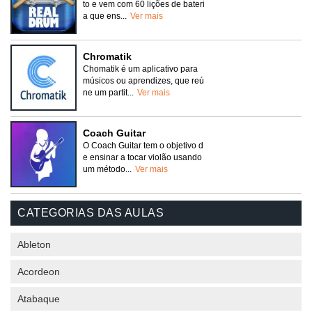
to e vem com 60 lições de bateri
a que ens...
Ver mais
Chromatik
Chomatik é um aplicativo para
músicos ou aprendizes, que reú
ne um partit...
Ver mais
Coach Guitar
O Coach Guitar tem o objetivo d
e ensinar a tocar violão usando
um método...
Ver mais
CATEGORIAS DAS AULAS
Ableton
Acordeon
Atabaque