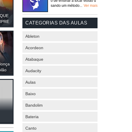
o de ensinar a tocar violão u
sando um método...
Ver mais
 QUE
MPRE
CATEGORIAS DAS AULAS
Ableton
Acordeon
Atabaque
donça
olão
Audacity
Aulas
Baixo
Bandolim
Bateria
Canto