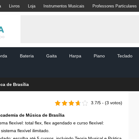
a
Livros
Loja
Instrumentos Musicais
Professores Particulares
orda
Bateria
Gaita
Harpa
Piano
Teclado
a de Brasília
3.7/5 - (3 votos)
cademia de Música de Brasília
ma flexível: total flex, flex agendado e curso flexível:
: sistema flexível ilimitado.
dado: escolha até 5 cursos, incluindo Teoria Musical e Prática