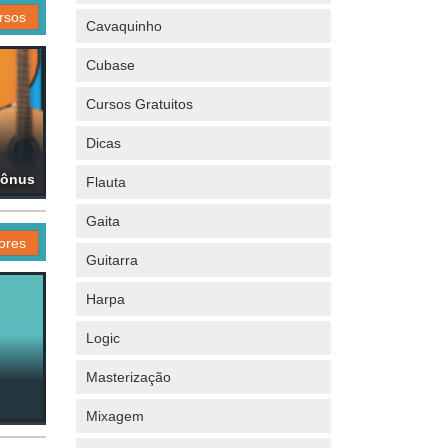
rsos
Cavaquinho
Cubase
Cursos Gratuitos
Dicas
Bônus
Flauta
Gaita
ores
Guitarra
Harpa
Logic
Masterização
Mixagem