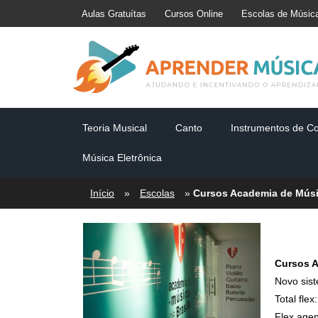
Aulas Gratuítas
Cursos Online
Escolas de Músic
Teoria Musical
Canto
Instrumentos de C
Música Eletrônica
Início
»
Escolas
»
Cursos Academia de Músic
Cursos A
Novo siste
Total flex
Flex agen