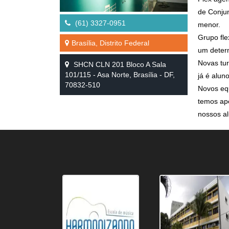
de Conju
(61) 3327-0951
menor.
Grupo fle
Brasília, Distrito Federal
um deter
Novas tur
SHCN CLN 201 Bloco A Sala
101/115 - Asa Norte, Brasília - DF,
já é alun
70832-510
​Novos eq
temos ap
nossos a