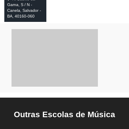
Gama, S / N -
Canela, Salvador -
BA, 40160-060
Outras Escolas de Música