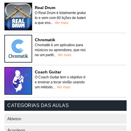
Real Drum
O Real Drum é totalmente gratui
to e vem com 60 lições de bateri
a que ens...
Ver mais
Chromatik
Chomatik é um aplicativo para
músicos ou aprendizes, que reú
ne um partit...
Ver mais
Coach Guitar
O Coach Guitar tem o objetivo d
e ensinar a tocar violão usando
um método...
Ver mais
CATEGORIAS DAS AULAS
Ableton
Acordeon