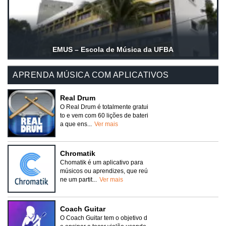
EMUS – Escola de Música da UFBA
APRENDA MÚSICA COM APLICATIVOS
Real Drum
O Real Drum é totalmente gratui
to e vem com 60 lições de bateri
a que ens...
Ver mais
Chromatik
Chomatik é um aplicativo para
músicos ou aprendizes, que reú
ne um partit...
Ver mais
Coach Guitar
O Coach Guitar tem o objetivo d