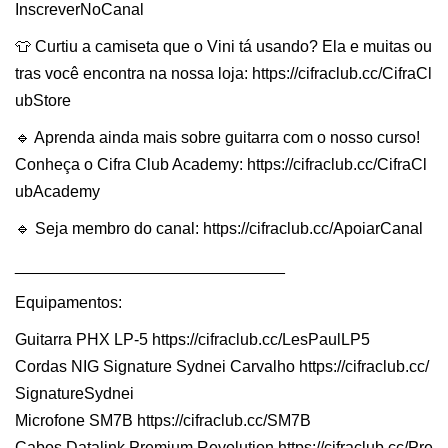
InscreverNoCanal
👕 Curtiu a camiseta que o Vini tá usando? Ela e muitas ou
tras você encontra na nossa loja: https://cifraclub.cc/CifraCl
ubStore
🔹 Aprenda ainda mais sobre guitarra com o nosso curso!
Conheça o Cifra Club Academy: https://cifraclub.cc/CifraCl
ubAcademy
🔹 Seja membro do canal: https://cifraclub.cc/ApoiarCanal
______________________________
Equipamentos:
Guitarra PHX LP-5 https://cifraclub.cc/LesPaulLP5
Cordas NIG Signature Sydnei Carvalho https://cifraclub.cc/
SignatureSydnei
Microfone SM7B https://cifraclub.cc/SM7B
Cabos Datalink Premium Revolution https://cifraclub.cc/Pre