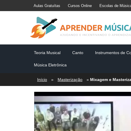
Aulas Gratuítas
Cursos Online
Escolas de Músic
Teoria Musical
Canto
Instrumentos de C
Música Eletrônica
Início
»
Masterização
»
Mixagem e Masteriz