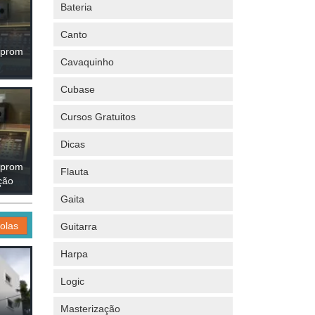
Bateria
Canto
aprom
Cavaquinho
Cubase
Cursos Gratuitos
Dicas
aprom
Flauta
ção
Gaita
olas
Guitarra
Harpa
Logic
Masterização