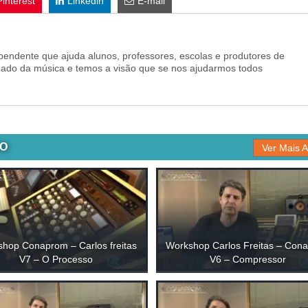
Pinterest
Linkedin
E-mail
pendente que ajuda alunos, professores, escolas e produtores de
zado da música e temos a visão que se nos ajudarmos todos
ÃO
Ver Mais A
hop Conaprom – Carlos freitas
Workshop Carlos Freitas – Con
V7 – O Processo
V6 – Compressor