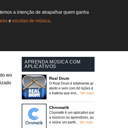
 temos a intenção de atrapalhar quem ganha
ares
e
escolas de música
.
APRENDA MÚSICA COM
APLICATIVOS
 do wo
Real Drum
lizado
O Real Drum é totalmente gr
atuito e vem com 60 lições d
e bateria que ens...
Ver mais
Chromatik
Chomatik é um aplicativo par
a músicos ou aprendizes, qu
e reúne um partit...
Ver mais