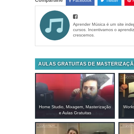
Compartilhe
Facebook
Twitter
Aprender Música é um site inde
cursos. Incentivamos o aprendi
crescemos.
AULAS GRATUITAS DE MASTERIZAÇ
Home Studio, Mixagem, Masterização
Works
e Aulas Gratuitas