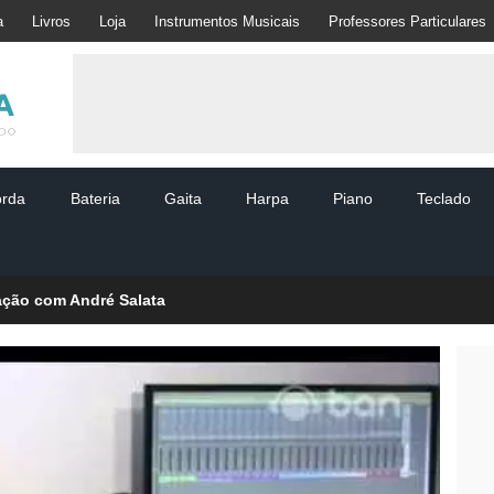
a
Livros
Loja
Instrumentos Musicais
Professores Particulares
orda
Bateria
Gaita
Harpa
Piano
Teclado
ação com André Salata