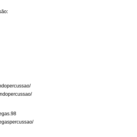
são:
ndopercussao/
endopercussao/
iegas.98
iegaspercussao/