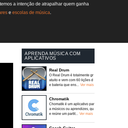
 temos a intenção de atrapalhar quem ganha
ares
e
escolas de música
.
APRENDA MÚSICA COM
APLICATIVOS
Real Drum
O Real Drum é totalmente gr
atuito e vem com 60 lições d
e bateria que ens...
Ver mais
Chromatik
Chomatik é um aplicativo par
a músicos ou aprendizes, qu
e reúne um partit...
Ver mais