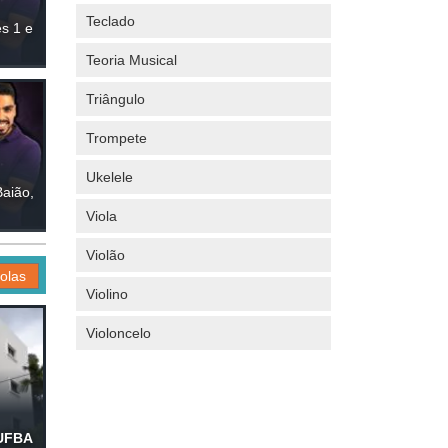
Teclado
s 1 e
Teoria Musical
Triângulo
Trompete
Ukelele
Baião,
Viola
Violão
olas
Violino
Violoncelo
 UFBA