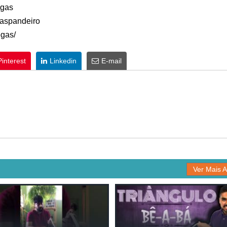
egas
gaspandeiro
egas/
Pinterest
Linkedin
E-mail
Ver Mais A